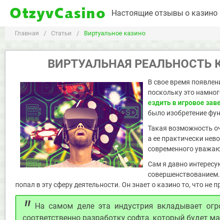
OtzyvCasino
Настоящие отзывы о казино
Главная
/
Статьи
/
Виртуальное казино
ВИРТУАЛЬНАЯ РЕАЛЬНОСТЬ К
В свое время появлен
поскольку это намног
ездить в игровое зав
было изобретение фу
Такая возможность оч
а ее практически нев
современного уважаю
Сам я давно интересую
совершенствованием. 
попал в эту сферу деятельности. Он знает о казино то, что не
На самом деле эта индустрия вкладывает огр
соответственно разработку софта, который будет м