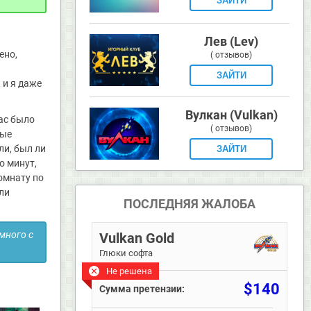
ЗАЙТИ
Лев (Lev)
ено,
( отзывов)
ЗАЙТИ
 и я даже
Вулкан (Vulkan)
ас было
( отзывов)
рые
ли, был ли
ЗАЙТИ
о минут,
омнату по
али
ПОСЛЕДНЯЯ ЖАЛОБА
емного с
Vulkan Gold
Глюки софта
Не решена
$140
Сумма претензии: