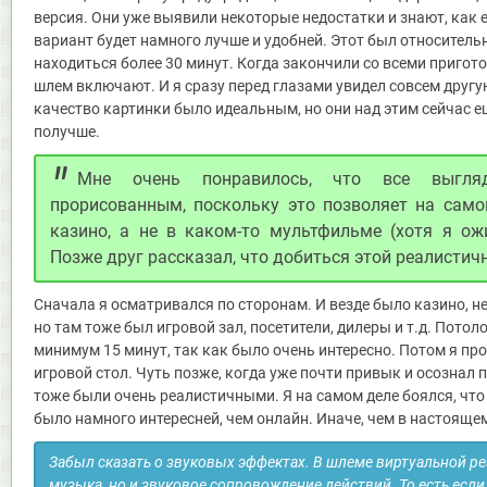
версия. Они уже выявили некоторые недостатки и знают, как 
вариант будет намного лучше и удобней. Этот был относител
находиться более 30 минут. Когда закончили со всеми пригот
шлем включают. И я сразу перед глазами увидел совсем другую
качество картинки было идеальным, но они над этим сейчас е
получше.
Мне очень понравилось, что все выгля
прорисованным, поскольку это позволяет на само
казино, а не в каком-то мультфильме (хотя я ожи
Позже друг рассказал, что добиться этой реалистич
Сначала я осматривался по сторонам. И везде было казино, не
но там тоже был игровой зал, посетители, дилеры и т.д. Потол
минимум 15 минут, так как было очень интересно. Потом я про
игровой стол. Чуть позже, когда уже почти привык и осознал
тоже были очень реалистичными. Я на самом деле боялся, что 
было намного интересней, чем онлайн. Иначе, чем в настоящем
Забыл сказать о звуковых эффектах. В шлеме виртуальной ре
музыка, но и звуковое сопровождение действий. То есть есл