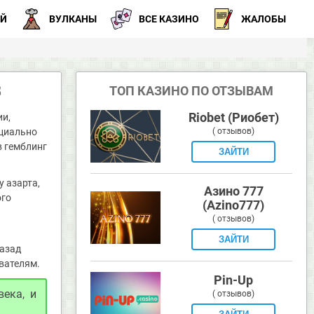
ЕЙ
ВУЛКАНЫ
ВСЕ КАЗИНО
ЖАЛОБЫ
В
ТОП КАЗИНО ПО ОТЗЫВАМ
Riobet (Риобет)
ии,
( отзывов)
ециально
в гемблинг
ЗАЙТИ
 азарта,
Азино 777
ого
(Azino777)
( отзывов)
ЗАЙТИ
назад
ователям.
Pin-Up
ека, и
( отзывов)