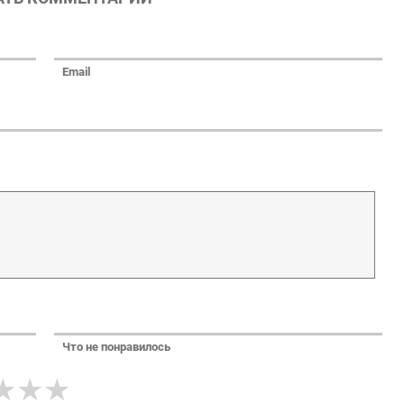
Email
Что не понравилось