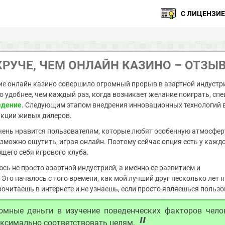
С ЛИЦЕНЗИ
РУЧЕ, ЧЕМ ОНЛАЙН КАЗИНО – ОТЗЫ
ие онлайн казино совершило огромный прорыв в азартной индустр
о удобнее, чем каждый раз, когда возникает желание поиграть, сп
едение
. Следующим этапом внедрения инновационных технологий 
нкции живых дилеров.
ень нравится пользователям, которые любят особенную атмосферу
озможно ощутить, играя онлайн. Поэтому сейчас опция есть у кажд
щего себя игрового клуба.
сь не просто азартной индустрией, а именно ее развитием и
Это началось с того времени, как мой лучший друг несколько лет 
 прочитаешь в интернете и не узнаешь, если просто являешься польз
омные деньги в изучение поведенческих факторов челов
аксимально соответствовать целям.