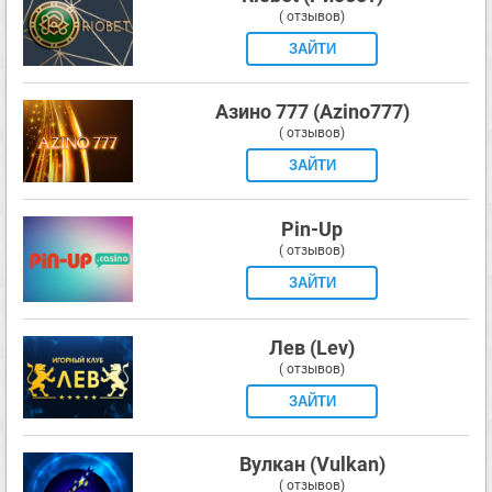
( отзывов)
строительство, то есть спрос настолько велик, что даже
такая большая конкуренция никого не пугает.
ЗАЙТИ
АТМОСФЕРА НАСТОЯЩЕГО КАЗИНО
Азино 777 (Azino777)
Вообще, что интересно, в Макао есть и другие виды азартных
( отзывов)
развлечений помимо казино. Здесь очень популярны скачки
ЗАЙТИ
и собачьи бега. На самом деле, я бы попробовал все, но
времени было мало, поэтому мы отправились в первое
казино, которое нас впечатлило больше всего - Venetian
Pin-Up
Casino Resort. Как только туда зашли, мы были поражены
( отзывов)
роскошью, которой отличался абсолютно каждый элемент
интерьера просто огромнейшего здания.
ЗАЙТИ
Великолепно и очень дорого выглядело все:
Лев (Lev)
начиная с высоких и красиво декорированных
( отзывов)
потолков и заканчивая одеждой дилеров и
ЗАЙТИ
коврами.
Мне очень жаль, что
Вулкан (Vulkan)
у меня стоял
( отзывов)