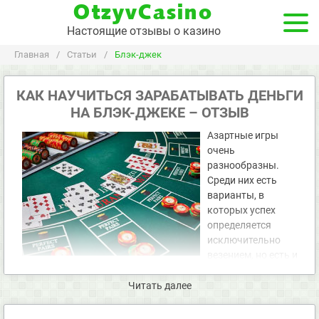
OtzyvCasino
Настоящие отзывы о казино
Главная
/
Статьи
/
Блэк-джек
КАК НАУЧИТЬСЯ ЗАРАБАТЫВАТЬ ДЕНЬГИ
НА БЛЭК-ДЖЕКЕ – ОТЗЫВ
Азартные игры
очень
разнообразны.
Среди них есть
варианты, в
которых успех
определяется
исключительно
везением, но есть и
те, где нужно быстро думать и соображать, чтобы победить.
Если честно, то я люблю оба вида, поскольку каждый из них
Читать далее
имеет свои преимущества. Но интеллектуальные азартные
игры ставлю в высший разряд и считаю более интересными.