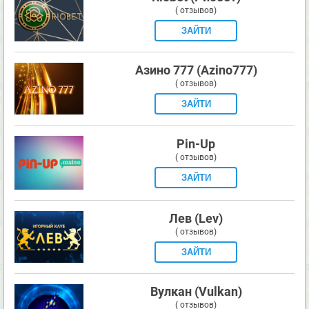
и желательно
( отзывов)
прочитать
подробную статью,
ЗАЙТИ
а не абзац из
форума, потому что
Азино 777 (Azino777)
беглая информация не даст полного понимания. Расскажу
( отзывов)
лишь о некоторых нюансах.
ЗАЙТИ
Как известно, во время игры дилер раздает себе и игроку по
две карты. Если при этом у дилера оказывается блэк-джек
(комбинация карт из туза и карты номиналом 10 очков),
Pin-Up
игрок автоматически проигрывает. Если же аналогичная
( отзывов)
подборка выпадает геймеру, то раздача считается ничейной
ЗАЙТИ
и игрок может вернуть себе назад поставленные деньги. Но
в игровых клубах существует некая договоренность между
игроками и дилерами: если во время раздачи у дилера
Лев (Lev)
выпадет туз, игрок может не дожидаясь второй карты сразу
( отзывов)
же застраховаться у казино от выпадения комбинации блэк-
ЗАЙТИ
джек, то есть от возможного проигрыша.
Суть договоренности в том, что в таком случае игрок не
Вулкан (Vulkan)
проиграет, а станется на плаву. Звучит заманчиво, поэтому
многие неопытные пользователи соглашаются на
( отзывов)