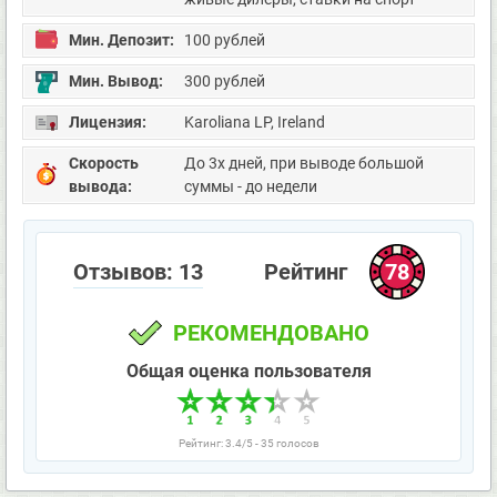
Мин. Депозит:
100 рублей
Мин. Вывод:
300 рублей
Лицензия:
Karoliana LP, Ireland
Скорость
До 3х дней, при выводе большой
вывода:
суммы - до недели
Отзывов:
13
Рейтинг
78
РЕКОМЕНДОВАНО
Общая оценка пользователя
Рейтинг:
3.4
/5 -
35
голосов