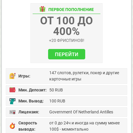
ПЕРВОЕ ПОПОЛНЕНИЕ
ОТ 100 ДО
400%
+20 ФРИСПИНОВ!
ПЕРЕЙТИ
147 слотов, рулетки, покер и другие
Игры:
карточные игры
Мин. Депозит:
50 RUB
Мин. Вывод:
100 RUB
Лицензия:
Government Of Netherland Antilles
Скорость
от 0 до 24ч и иногда на сумму менее
вывода:
100$ - моментально