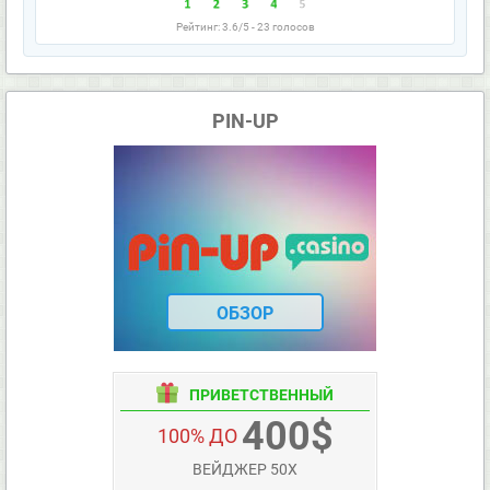
Рейтинг:
3.6
/5 -
23
голосов
PIN-UP
ОБЗОР
ПРИВЕТСТВЕННЫЙ
400$
100% ДО
ВЕЙДЖЕР 50Х