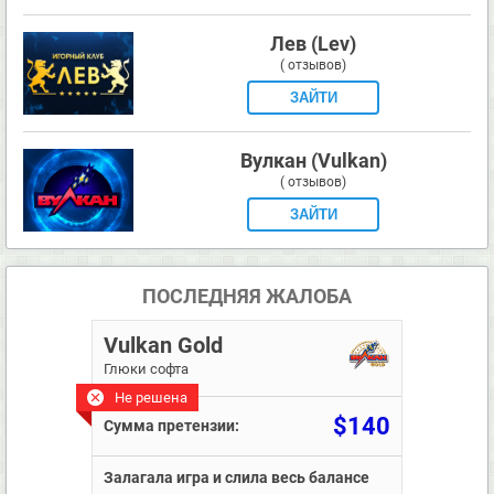
Джойказино
Внести 1й
100-
30x
депозит до
200%
Лев (Lev)
2000 EUR
от
( отзывов)
депа
ЗАЙТИ
Как можно понять из таблицы, самый выгодный бонус у
онлайн казино Фараон
.
Вулкан (Vulkan)
Специальные предложения
( отзывов)
Очень часто игровые заведения дарят подарки своим
ЗАЙТИ
клиентам в честь различных праздников бонусы с
прибылью в 2025 году. Это могут быть как календарные
праздники, так и день рождение игрока или клуба. Чтобы не
ПОСЛЕДНЯЯ ЖАЛОБА
упустить информацию о подобных призах желательно
подписаться на электронную рассылку казино. В качестве
Vulkan Gold
поощрения может выступать все что угодно: от фри-спинов в
Глюки софта
одном из автоматов, за которые заплатит заведение, до
денег на счет.
Не решена
$140
Сумма претензии:
Кешбек
Этот вид поощрения практикуется игровыми заведениями
Залагала игра и слила весь балансе
не часто, тем не менее, это очень выгодно пользователям. В