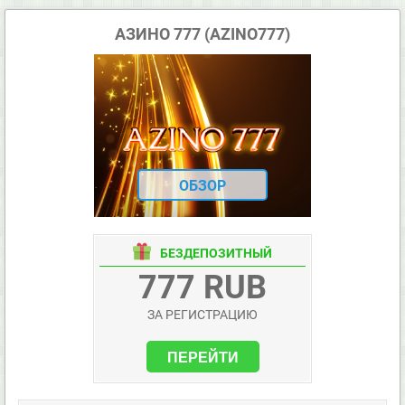
АЗИНО 777 (AZINO777)
ОБЗОР
БЕЗДЕПОЗИТНЫЙ
777 RUB
ЗА РЕГИСТРАЦИЮ
ПЕРЕЙТИ